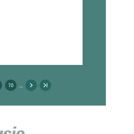
70
...