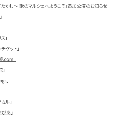
だたかし～ 歌のマルシェへようこそ」追加公演のお知らせ
」
」
ス」
チケット」
.com」
花」
gs」
カル」
ジぴあ」