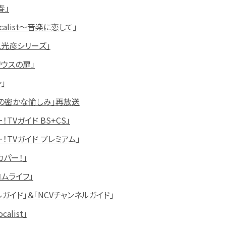
春」
calist～音楽に恋して」
見光彦シリーズ」
ウスの扉」
」
の密かな愉しみ」再放送
TVガイド BS+CS」
！TVガイド プレミアム」
パー！」
ムライフ」
ガイド」＆「NCVチャンネルガイド」
alist」