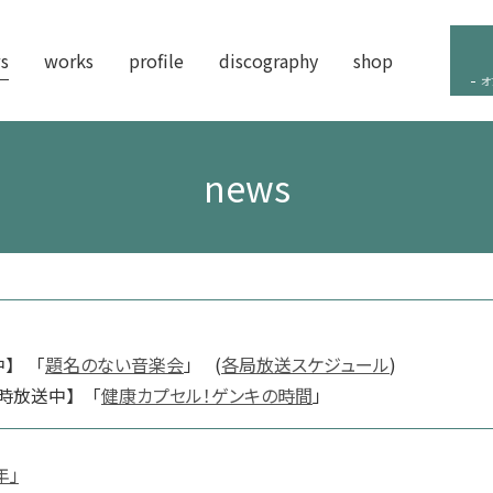
s
works
profile
discography
shop
オ
news
】 「
題名のない音楽会
」 (
各局放送スケジュール
)
送中】 「
健康カプセル！ゲンキの時間
」
年」