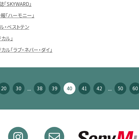
「SKYWARD」
報「ハーモニー」
カル・ベストテン
カル」
カル「ラブ・ネバー・ダイ」
20
»
30
最後 »
38
39
40
41
42
50
60
...
...