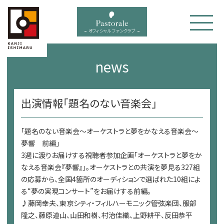
bal menu
オフィシャル ファンクラブ
news
出演情報「題名のない音楽会」
「題名のない音楽会～オーケストラと夢をかなえる音楽会～
夢響 前編」
3週に渡りお届けする視聴者参加企画「オーケストラと夢をか
なえる音楽会『夢響』」。オーケストラとの共演を夢見る327組
の応募から、全国4箇所のオーディションで選ばれた10組によ
る“夢の実現コンサート”をお届けする前編。
♪藤岡幸夫、東京シティ・フィルハーモニック管弦楽団、服部
隆之、藤原道山、山田和樹、村治佳織、上野耕平、反田恭平