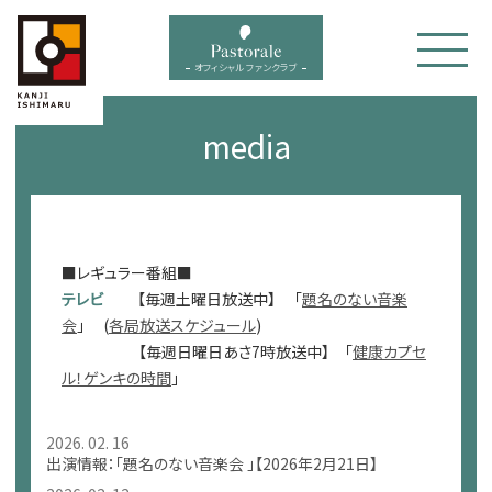
bal menu
オフィシャル ファンクラブ
media
■レギュラー番組■
テレビ
【毎週土曜日放送中】 「
題名のない音楽
会
」 (
各局放送スケジュール
)
【毎週日曜日あさ7時放送中】 「
健康カプセ
ル！ゲンキの時間
」
2026. 02. 16
出演情報：「題名のない音楽会 」【2026年2月21日】