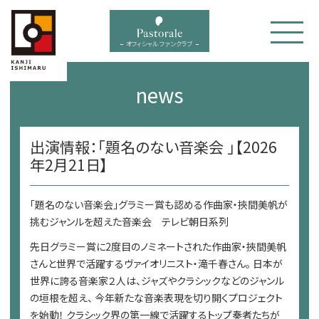
bal menu
オフィシャル ファンクラブ
news
出演情報：「題名のない音楽会 」【2026
年2月21日】
「題名のない音楽会」グラミー賞も認める作曲家・挾間美帆が
挑むジャンルを超えた音楽会 テレビ朝日系列
先日グラミー賞に2度目のノミネートされた作曲家・挾間美帆
さんと世界で活躍するヴァイオリニスト・滝千春さん。 日本が
世界に誇る音楽家２人は、ジャズやクラシックなどのジャンル
の垣根を超え、 今年新たな音楽表現を切り開くプロジェクト
を始動！ クラシック界の第一線で活躍するトップ奏者たちが