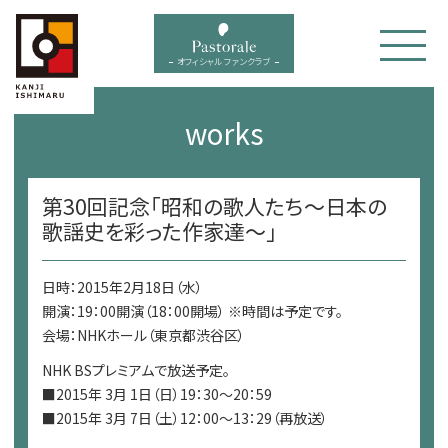
bal menu
オフィシャル ファンクラブ
works
第30回記念「昭和の歌人たち～日本の
歌謡史を彩った作家達～」
日時：2015年2月18日（水）
開演：19：00開演（18：00開場） ※時間は予定です。
会場：NHKホール（東京都渋谷区）
NHK BSプレミアムで放送予定。
■2015年 3月 1日（日）19：30～20：59
■2015年 3月 7日（土）12：00～13：29（再放送）