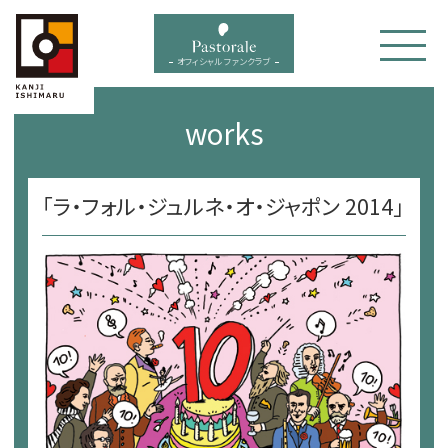
bal menu
オフィシャル ファンクラブ
works
「ラ・フォル・ジュルネ・オ・ジャポン 2014」