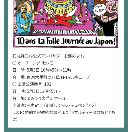
石丸幹二は公式アンバサダーを務めます。
○ オープニング・セレモニー
日 時：5月3日 10時45分～11時
会 場：東京大手町の丸ビル内マルキューブ
○ 出演公演番号：182
日 時：5月3日12時45分～
会 場：よみうり大手町ホール
出演者：石丸幹二（朗読）、ジャン・デュベ（ピアノ）
リスト：詩的で宗教的な調べより（ラマルティーヌの詩ととも
に）