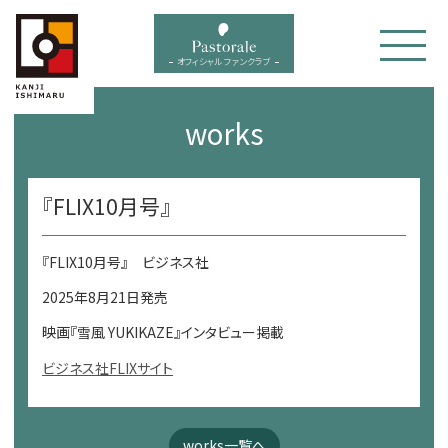
bal menu
オフィシャル ファンクラブ
works
『FLIX10月号』
『FLIX10月号』 ビジネス社
2025年8月21日発売
映画『雪風 YUKIKAZE』インタビュー掲載
ビジネス社FLIXサイト
works一覧へ