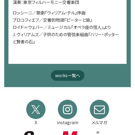
演奏：東京フィルハーモニー交響楽団
ロッシーニ／歌劇『ウィリアム・テル』序曲
プロコフィエフ／交響的物語『ピーターと狼』
ロイド＝ウェバー／ミュージカル『オペラ座の怪人』より
J. ウィリアムズ／子供のための管弦楽組曲『ハリー・ポッター
と賢者の石』
works一覧へ
X
instagram
メルマガ