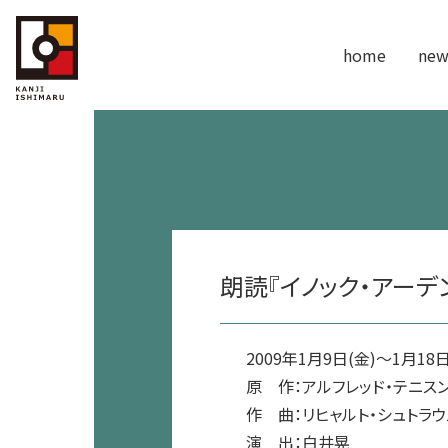
home
new
朗読『イノック・アーデ
2009年1月9日(金)～1月18日
原 作：アルフレッド・テニス
作 曲：リヒャルト・シュトラウ
演 出：白井晃