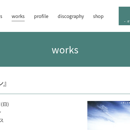
s
works
profile
discography
shop
オ
works
ン』
(日)
ン
ス