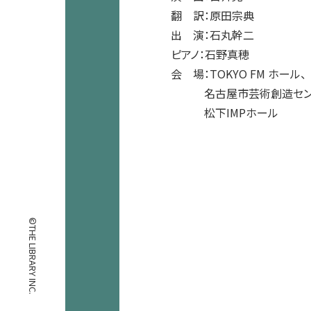
翻 訳：原田宗典
出 演：石丸幹二
ピアノ：石野真穂
会 場：TOKYO FM ホール、
名古屋市芸術創造セン
松下IMPホール
©THE LIBRARY INC.