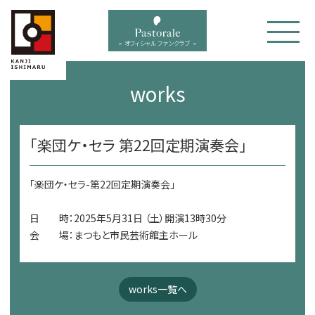
bal menu
オフィシャル ファンクラブ
works
「楽団ケ・セラ 第22回定期演奏会」
「楽団ケ・セラ-第22回定期演奏会」
日 時：2025年5月31日 （土）開演13時30分
会 場：まつもと市民芸術館主ホール
works一覧へ