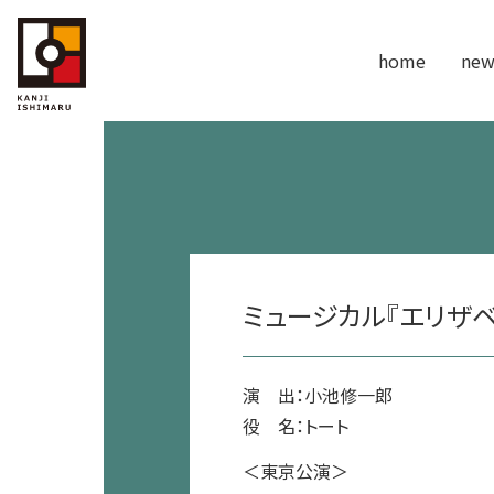
home
new
ミュージカル『エリザベ
演 出：小池修一郎
役 名：トート
＜東京公演＞