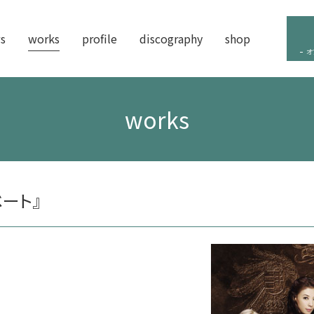
s
works
profile
discography
shop
オ
works
ート』