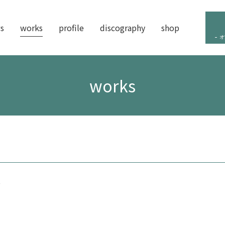
s
works
profile
discography
shop
オ
works
S