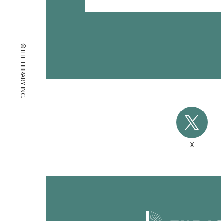
©THE LIBRARY INC.
X