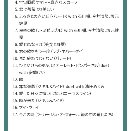
宇宙戦艦ヤマト～真赤なスカーフ
君は薔薇より美しい
ふるさとの赤い丘（パレード）with 石川禅、今井清隆、坂元
健児
民衆の歌（レ・ミゼラブル） with 石川禅、今井清隆、坂元健
児
愛せぬならば（美女と野獣）
君の歌をもう一度（ラブ・ネバー・ダイ）
まだ終わりじゃない（パレード）
ひとかけらの勇気（スカーレット・ピンパーネル）duet
with 安蘭けい
鴎
罪な遊戯（ジキル＆ハイド） duet with 濱田めぐみ
愛した日々に悔いはない（コーラスライン）
時が来た（ジキル＆ハイド）
マイ・ウェイ
今この時（ラ・カージュ・オ・フォール 籠の中の道化たち）