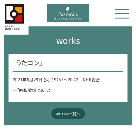
bal menu
オフィシャル ファンクラブ
works
「うたコン」
2021年6月29日 (火) 19：57～20:42 NHK総合
—「昭和歌謡に恋して」
works一覧へ