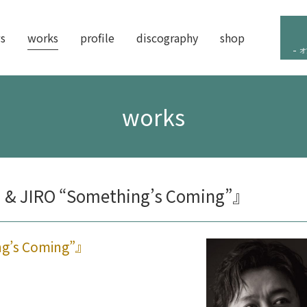
s
works
profile
discography
shop
オ
works
& JIRO “Something’s Coming”』
ng’s Coming”』