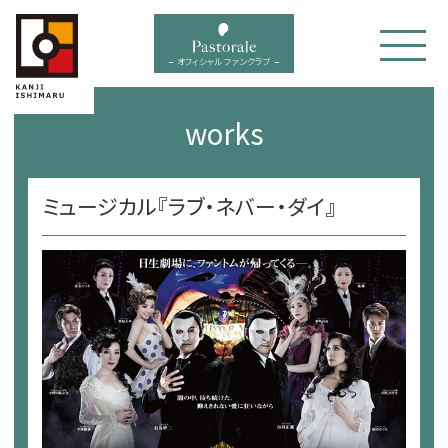
bal menu
オフィシャル ファンクラブ
works
ミュージカル『ラブ・ネバー・ダイ』