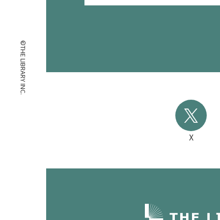
©THE LIBRARY INC.
X