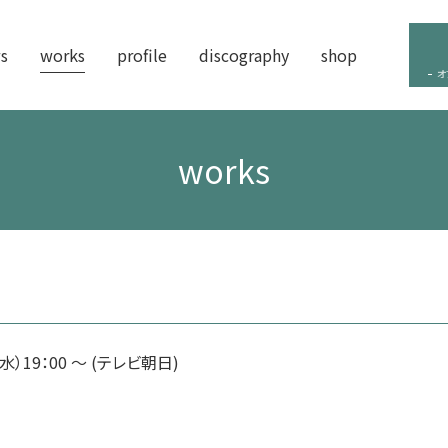
s
works
profile
discography
shop
オ
works
）19：00 ～ (テレビ朝日)