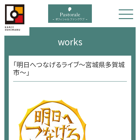
bal menu
オフィシャル ファンクラブ
works
「明日へつなげるライブ～宮城県多賀城
市～」