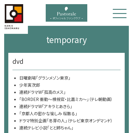
bal menu
オフィシャル ファンクラブ
temporary
dvd
日曜劇場「グランメゾン東京」
少年寅次郎
連続ドラマW「孤高のメス」
「BORDER 衝動～検視官・比嘉ミカ～」（テレ朝動画）
連続ドラマW「アキラとあきら」
「京都人の密かな愉しみ 桜散る」
ドラマ特別企画「冬芽の人」（テレビ東京オンデマンド）
連続テレビ小説「とと姉ちゃん」