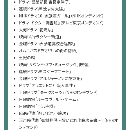
ドラマ「営業部長 吉良奈津子」
連続ドラマW「沈まぬ太陽」
NHKドラマ10「水族館ガール」（NHKオンデマンド）
ドラマ「ドクター調査班』（テレビ東京オンデマンド）
大河ドラマ「花燃ゆ」
映画「ギャラクシー街道」
金曜ドラマ「表参道高校合唱部!」
オムニバスドラマ「3つの街の物語」
王妃の館
映画「サウンド・オブ・ミュージック」(吹替)
連続ドラマW「スケープゴート」
金曜ドラマ「アルジャーノンに花束を」
ドラマ「オリエント急行殺人事件」
土曜ドラマ「ダークスーツ」（NHKオンデマンド）
日曜劇場「ルーズヴェルト・ゲーム」
日曜劇場「半沢直樹」
BS時代劇「酔いどれ小籐次」
正月時代劇「御鑓拝借～酔いどれ小籐次留書～」（NHKオ
ンデマンド）