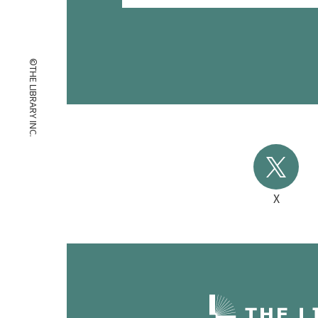
©THE LIBRARY INC.
X