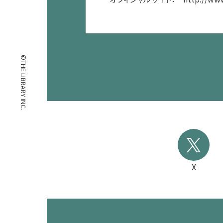
©THE LIBRARY INC.
X