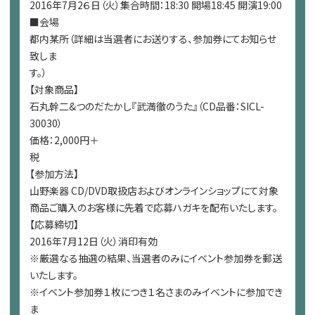
2016年7月2６日（火）集合時間：18:30 開場18:45 開演19:00
■会場
都内某所（詳細は当選者にお送りする、参加券にてお知らせ
致しま
す。
【対象商品】
石丸幹二&つのだたかし『武満徹のうた』（CD品番：SICL-
30030）
価格：2,000円＋
税
【参加方法】
山野楽器 CD/DVD取扱店およびオンラインショップにて対象
商品ご購入のお客様に先着で応募ハガキを配布いたします。
【応募締切】
2016年7月12日（火）消印有効
※厳選なる抽選の結果、当選者のみにイベント参加券を郵送
いたします。
※イベント参加券１枚につき１名さまのみイベントに参加でき
ま