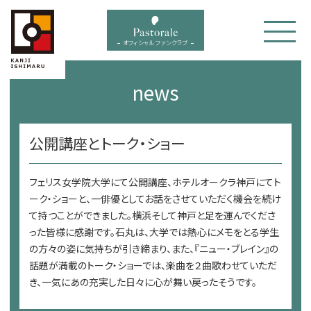
bal menu
オフィシャル ファンクラブ
news
公開講座とトーク・ショー
フェリス女学院大学にて公開講座、ホテルオークラ神戸にてト
ーク・ショーと、一俳優としてお話をさせていただく機会を続け
て持つことができました。横浜そして神戸と足を運んでくださ
った皆様に感謝です。石丸は、大学では熱心にメモをとる学生
の方々の姿に気持ちが引き締まり、また、『ニュー・ブレイン』の
話題が満載のトーク・ショーでは、楽曲を２曲歌わせていただ
き、一気にあの充実した日々に心が舞い戻ったそうです。