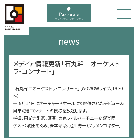
bal menu
オフィシャル ファンクラブ
news
メディア情報更新「石丸幹二オーケスト
ラ・コンサート」
「石丸幹二オーケストラ・コンサート」（WOWOWライブ、19:30
～）
—-5月14日にオーチャードホールにて開催されたデビュー25
周年記念コンサートの模様を放送します。
指揮：円光寺雅彦、演奏：東京フィルハーモニー交響楽団
ゲスト：濱田めぐみ、笹本玲奈、池川寿一（フラメンコギター）