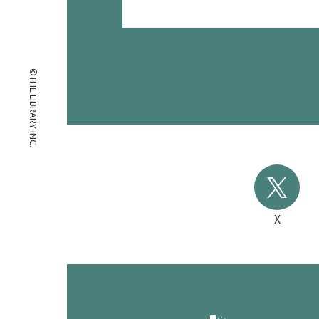
©THE LIBRARY INC.
X