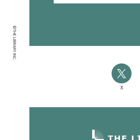
©THE LIBRARY INC.
X