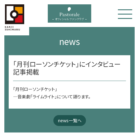
bal menu
オフィシャル ファンクラブ
news
「月刊ローソンチケット」にインタビュー
記事掲載
「月刊ローソンチケット」
—音楽劇「ライムライト」について語ります。
news一覧へ