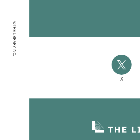
©THE LIBRARY INC.
X