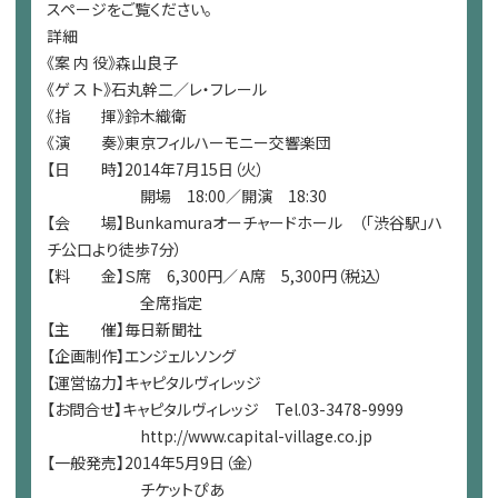
スページをご覧ください。
詳細
《案 内 役》森山良子
《ゲ ス ト》石丸幹二／レ・フレール
《指 揮》鈴木織衛
《演 奏》東京フィルハーモニー交響楽団
【日 時】2014年7月15日（火）
開場 18:00／開演 18:30
【会 場】Bunkamuraオーチャードホール （「渋谷駅」ハ
チ公口より徒歩7分）
【料 金】Ｓ席 6,300円／Ａ席 5,300円（税込）
全席指定
【主 催】毎日新聞社
【企画制作】エンジェルソング
【運営協力】キャピタルヴィレッジ
【お問合せ】キャピタルヴィレッジ Tel.03-3478-9999
http://www.capital-village.co.jp
【一般発売】2014年5月9日（金）
チケットぴあ