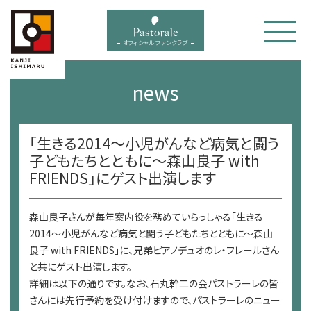
bal menu
オフィシャル ファンクラブ
news
「生きる2014～小児がんなど病気と闘う
子どもたちとともに～森山良子 with
FRIENDS」にゲスト出演します
森山良子さんが毎年案内役を務めていらっしゃる「生きる
2014～小児がんなど病気と闘う子どもたちとともに～森山
良子 with FRIENDS」に、兄弟ピアノデュオのレ・フレールさん
と共にゲスト出演します。
詳細は以下の通りです。なお、石丸幹二の会パストラーレの皆
さんには先行予約を受け付けますので、パストラーレのニュー