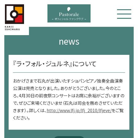
bal menu
オフィシャル ファンクラブ
news
『ラ・フォル・ジュルネ』について
おかげさまで石丸が出演いたすショパンピアノ独奏全曲演奏
公演は完売となりました。ありがとうございました。今のとこ
ろ、4月30日の前夜祭コンサートはお席に余裕がございますの
で、ぜひご来場くださいませ（石丸は司会を務めさせていただ
きます）。詳しくは、
http://www.lfj.jp/lfj_2010/lfjeve/
をご覧
ください。