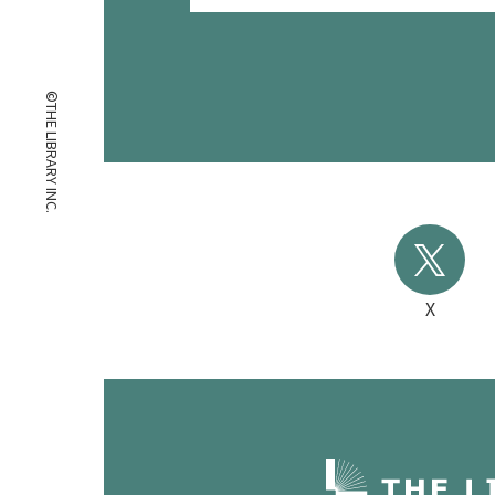
©THE LIBRARY INC.
X