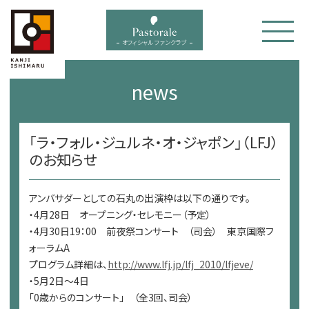
bal menu
オフィシャル ファンクラブ
news
「ラ・フォル・ジュルネ・オ・ジャポン」（LFJ）
のお知らせ
アンバサダーとしての石丸の出演枠は以下の通りです。
・4月28日 オープニング・セレモニー（予定）
・4月30日19：00 前夜祭コンサート （司会） 東京国際フ
ォーラムA
プログラム詳細は、
http://www.lfj.jp/lfj_2010/lfjeve/
・5月2日～4日
「0歳からのコンサート」 （全3回、司会）