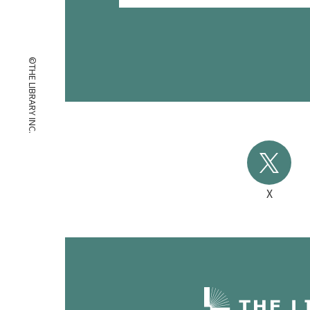
©THE LIBRARY INC.
X