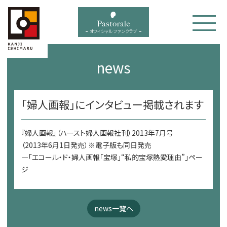
bal menu
オフィシャル ファンクラブ
news
「婦人画報」にインタビュー掲載されます
『婦人画報』（ハースト婦人画報社刊）2013年7月号
（2013年6月1日発売）※電子版も同日発売
—「エコール・ド・婦人画報「宝塚」“私的宝塚熱愛理由”」ペー
ジ
news一覧へ