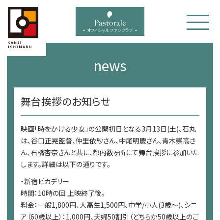
bal menu
オフィシャル ファンクラブ
news
舞台挨拶のお知らせ
映画「時をかける少女」の公開初日となる3月13日(土)、石丸
は、谷口正晃監督、仲里依紗さん、中尾明慶さん、青木崇高さ
ん、石橋杏奈さんと共に、都内数ヶ所にて舞台挨拶に参加いた
します。詳細は以下の通りです。
・新宿ピカデリー
時間：10時の回 上映終了後。
料金：一般1,800円、大高生1,500円、中学/小人(3歳～)、シニ
ア（60歳以上）：1,000円、夫婦50割引（どちらか50歳以上のご