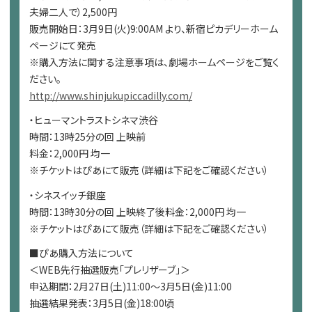
夫婦二人で）2,500円
販売開始日：3月9日(火)9:00AM より、新宿ピカデリーホーム
ページにて発売
※購入方法に関する注意事項は、劇場ホームページをご覧く
ださい。
http://www.shinjukupiccadilly.com/
・ヒューマントラストシネマ渋谷
時間：13時25分の回 上映前
料金：2,000円 均一
※チケットはぴあにて販売（詳細は下記をご確認ください）
・シネスイッチ銀座
時間：13時30分の回 上映終了後料金：2,000円 均一
※チケットはぴあにて販売（詳細は下記をご確認ください）
■ぴあ購入方法について
＜WEB先行抽選販売「プレリザーブ」＞
申込期間：2月27日(土)11:00～3月5日(金)11:00
抽選結果発表：3月5日(金)18:00頃