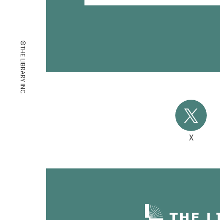
©THE LIBRARY INC.
X