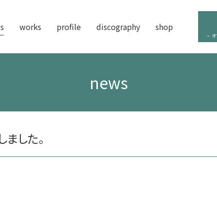
s
works
profile
discography
shop
オ
news
加しました。