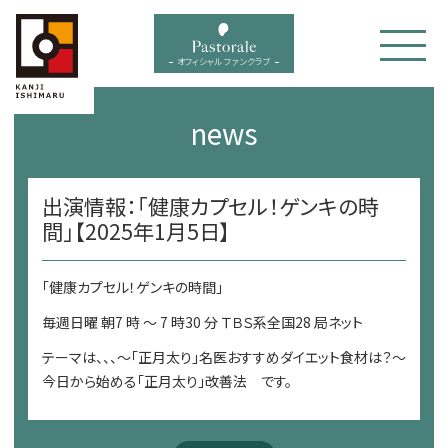
bal menu
オフィシャル ファンクラブ
news
出演情報：「健康カプセル！ゲンキの時
間」【2025年1月5日】
「健康カプセル！ゲンキの時間」
毎週日曜 朝7 時 ～ 7 時30 分 ＴＢＳ系全国28 局ネット
テーマは、、、～「正月太り」名医おすすめダイエット食材は？～
今日から始める「正月太り」改善法 です。