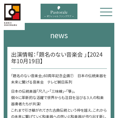
bal menu
オフィシャル ファンクラブ
news
出演情報：「題名のない音楽会 」【2024
年10月19日】
「題名のない音楽会」60周年記念企画⑦ 日本の伝統楽器を
未来に繋げる音楽会 テレビ朝日系列
日本の伝統楽器「尺八」・「三味線」・「箏」。
個々に革新的な活躍で世界からも注目を浴びる３人の和楽
器奏者たちが共演！
これまで引き継がれてきた古典伝統という枠を越え、これから
の未来に繋げていく和楽器への想いと和楽器が作り出す新し