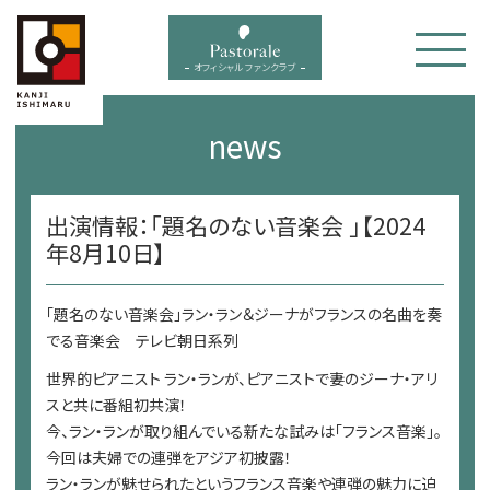
bal menu
オフィシャル ファンクラブ
news
出演情報：「題名のない音楽会 」【2024
年8月10日】
「題名のない音楽会」ラン・ラン＆ジーナがフランスの名曲を奏
でる音楽会 テレビ朝日系列
世界的ピアニスト ラン・ランが、ピアニストで妻のジーナ・アリ
スと共に番組初共演！
今、ラン・ランが取り組んでいる新たな試みは「フランス音楽」。
今回は夫婦での連弾をアジア初披露！
ラン・ランが魅せられたというフランス音楽や連弾の魅力に迫