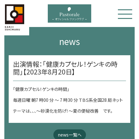
bal menu
オフィシャル ファンクラブ
news
出演情報：「健康カプセル！ゲンキの時
間」【2023年8月20日】
「健康カプセル！ゲンキの時間」
毎週日曜 朝7 時00 分 ～ 7 時30 分 ＴＢＳ系全国28 局ネット
テーマは、、、～砂漠化を防げ！～夏の便秘改善 です。
news一覧へ