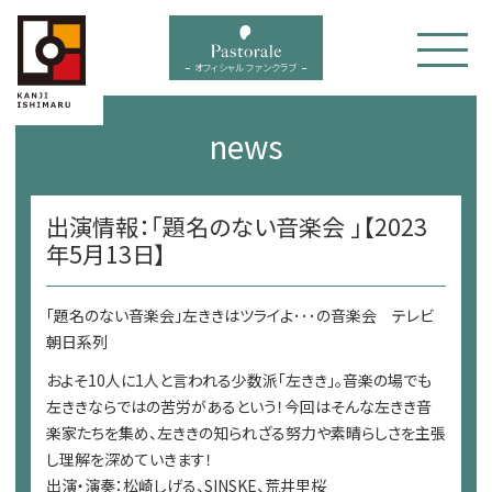
bal menu
オフィシャル ファンクラブ
news
出演情報：「題名のない音楽会 」【2023
年5月13日】
「題名のない音楽会」左ききはツライよ･･･の音楽会 テレビ
朝日系列
およそ10人に1人と言われる少数派「左きき」。音楽の場でも
左ききならではの苦労があるという！今回はそんな左きき音
楽家たちを集め、左ききの知られざる努力や素晴らしさを主張
し理解を深めていきます！
出演・演奏：松崎しげる、SINSKE、荒井里桜