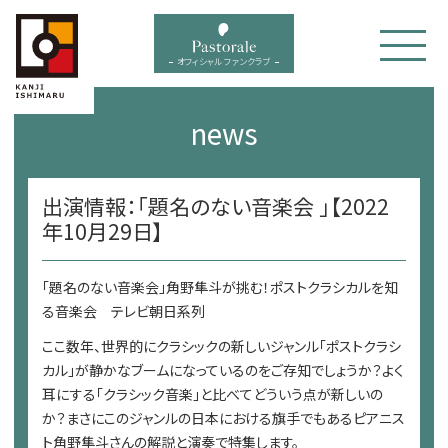
bal menu
オフィシャル ファンクラブ
news
出演情報：「題名のない音楽会 」【2022
年10月29日】
「題名のない音楽会」角野隼斗が挑む！ポストクラシカルを知
る音楽会 テレビ朝日系列
ここ数年、世界的にクラシックの新しいジャンル「ポストクラシ
カル」が静かなブームになっているのをご存知でしょうか？よく
耳にする「クラシック音楽」と比べてどういう点が新しいの
か？まさにこのジャンルの日本における旗手でもあるピアニス
ト角野隼斗さんの解説と演奏で特集します。