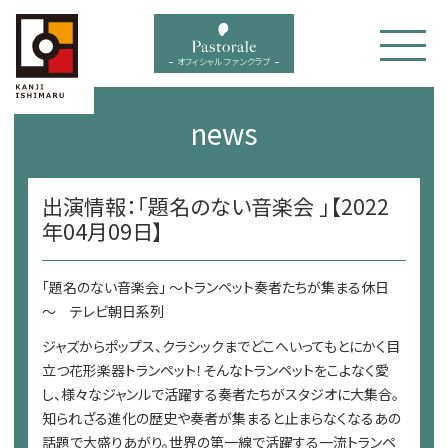
bal menu
オフィシャル ファンクラブ
news
出演情報：「題名のない音楽会 」【2022
年04月09日】
「題名のない音楽会」 ～トランペット奏者たちが集まる休日
～ テレビ朝日系列
ジャズからポップス、クラシックまでどこへいってもとにかく目
立つ花形楽器トランペット！そんなトランペットをこよなく愛
し、様々なジャンルで活躍する奏者たちがスタジオに大集合。
知られざる進化の歴史や奏者が集まると止まらなくなるあの
話題で大盛りあがり。世界の第一線で活躍する一流トランペ