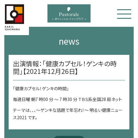
bal menu
オフィシャル ファンクラブ
news
出演情報：「健康カプセル！ゲンキの時
間」【2021年12月26日】
「健康カプセル！ゲンキの時間」
毎週日曜 朝7 時00 分 ～ 7 時30 分 ＴＢＳ系全国28 局ネット
テーマは、、、～ゲンキな話題で年忘れ！～ 明るい健康ニュー
ス2021 です。