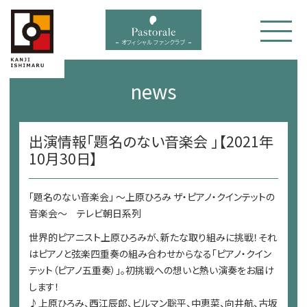
bal menu
オフィシャル ファンクラブ
news
出演情報「題名のない音楽会 」【2021年
10月30日】
「題名のない音楽会」 ～上原ひろみ ザ・ピアノ・クインテットの
音楽会～ テレビ朝日系列
世界的ピアニスト上原ひろみが、新たな取り組みに挑戦！それ
はピアノと弦楽四重奏の組み合わせからなる「ピアノ・クイン
テット（ピアノ五重奏）」。初挑戦への想いと熱い演奏をお届け
します！
♪上原ひろみ、西江辰郎、ビルマン聡平、中恵菜、向井航、古坂