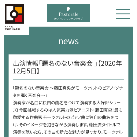
bal menu
オフィシャル ファンクラブ
news
出演情報「題名のない音楽会 」【2020年
12月5日】
「題名のない音楽会 ～藤田真央がモーツァルトのピアノ・ソナ
タを弾く音楽会～」
演奏家が名曲に独自の曲名をつけて演奏する大好評シリー
ズ！今回挑戦するのは人気実力派ピアニスト・藤田真央！最も
敬愛する作曲家 モーツァルトのピアノ曲に独自の曲名をつ
け、そのイメージを抱きながら演奏します。藤田流タイトルで
演奏を聴いたら、その曲の新たな魅力が見つかり、モーツァル