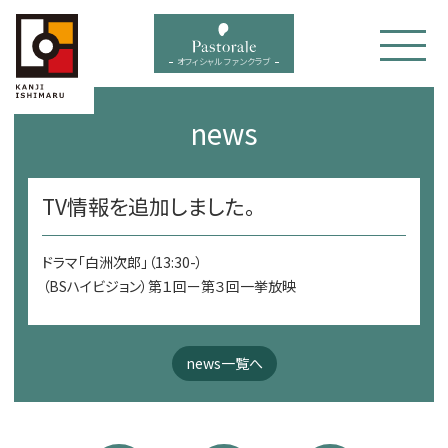
bal menu
オフィシャル ファンクラブ
news
TV情報を追加しました。
ドラマ「白洲次郎」（13:30-）
（BSハイビジョン）第１回ー第３回一挙放映
news一覧へ