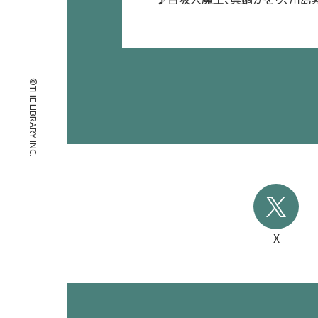
©THE LIBRARY INC.
X