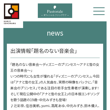
bal menu
オフィシャル ファンクラブ
news
出演情報「題名のない音楽会」
「題名のない音楽会～ディズニーのプリンセス～アナと雪の女
王の音楽会～」
いつの時代にも女性が憧れる「ディズニーのプリンセス」。今回
は「アナと雪の女王」の人気曲を、実際の映像をバックに、「音
楽会のプリンセス」である注目の若手女性奏者が演奏します！
そして現在公開中の「アナと雪の女王2」の日本版エンドソング
を歌う話題の19歳・中元みずきも登場！
♪辻彩奈、住谷美帆、yumi、高尾あゆ、中元みずき、鈴木優人、