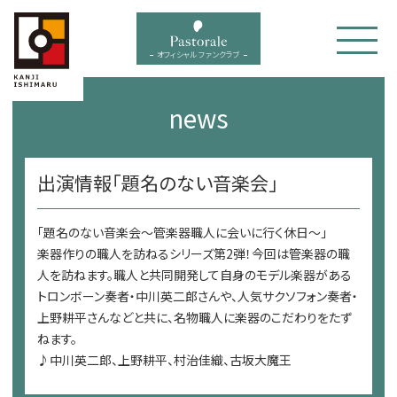
bal menu
オフィシャル ファンクラブ
news
出演情報「題名のない音楽会」
「題名のない音楽会～管楽器職人に会いに行く休日～」
楽器作りの職人を訪ねるシリーズ第2弾！今回は管楽器の職
人を訪ねます。職人と共同開発して自身のモデル楽器がある
トロンボーン奏者・中川英二郎さんや、人気サクソフォン奏者・
上野耕平さんなどと共に、名物職人に楽器のこだわりをたず
ねます。
♪中川英二郎、上野耕平、村治佳織、古坂大魔王